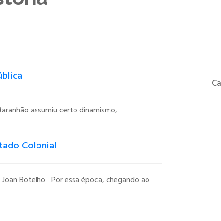
blica
Ca
Maranhão assumiu certo dinamismo,
erior,...
tado Colonial
 Joan Botelho Por essa época, chegando ao
ziam numerosos casais...