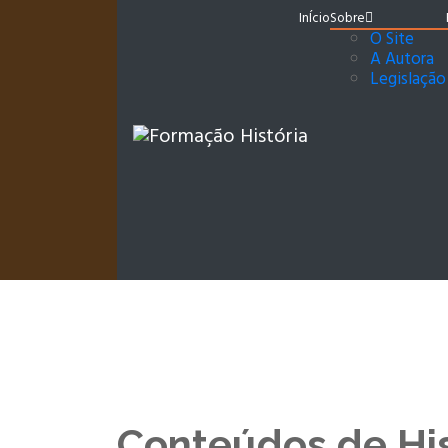
InÍcio
Sobre
O Site
A Autora
Legislação
Conteúdos de His