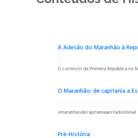
A Adesão do Maranhão à Repú
O contexto da Primeira República no 
principalmente nas vilas e cidades do int
Continue Lendo ...
O Maranhão: de capitania a Es
omaranhaodecapitaniaaestadoolonial
Maranhão quatro embarcações que tra
Continue Lendo ...
Pré-História