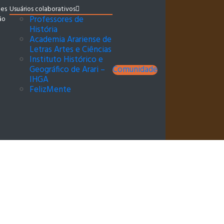
ões
Usuários colaborativos
Professores de
ão
História
Academia Arariense de
Letras Artes e Ciências
Instituto Histórico e
Geográfico de Arari –
Comunidade
IHGA
FelizMente