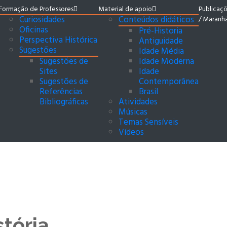
Formação de Professores
Material de apoio
Publicaç
Curiosidades
Conteúdos didáticos
/ Maranh
Oficinas
Pré-Historia
Perspectiva Histórica
Antiguidade
Sugestões
Idade Média
Sugestões de
Idade Moderna
Sites
Idade
Sugestões de
Contemporânea
Referências
Brasil
Bibliográficas
Atividades
Músicas
Temas Sensíveis
Vídeos
tória