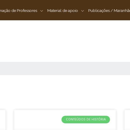
ação de Professores
Material de apoio
Publicações / Maranhã
Artigos & Estudos
CONTEÚDOS DE HISTÓRIA